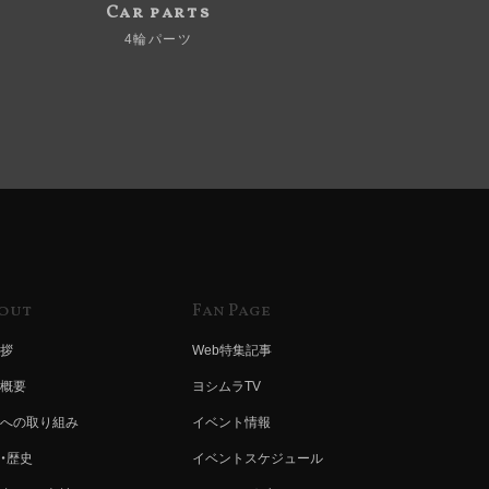
Car parts
4輪パーツ
out
Fan Page
拶
Web特集記事
概要
ヨシムラTV
への取り組み
イベント情報
・歴史
イベントスケジュール