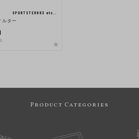
SPORTSTER883 etc…
ィルター
0
0
Product Categories