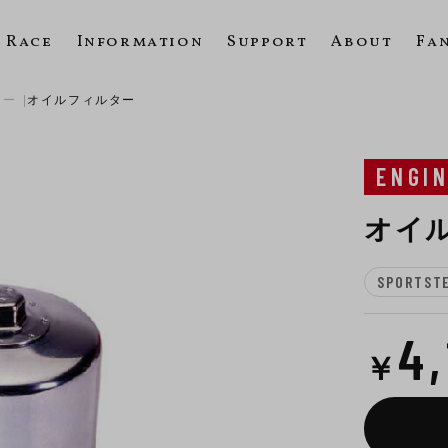
Race
Information
Support
About
Fa
ター
オイルフィルター
ENGI
オイ
SPORTST
4
￥