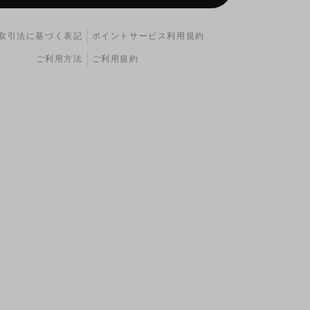
取引法に基づく表記
ポイントサービス利用規約
ご利用方法
ご利用規約
ィルターには上側、エアフィルターには下側のヨシムラK
ます。