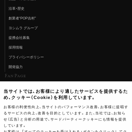
沿革・歴史
創業者“POP吉村”
ヨシムラ グループ
提携会社募集
採用情報
プライバシーポリシー
開発協力
Fan Page
Web特集記事
当サイトでは、お客様により適したサービスを提供するた
ヨシムラTV
め、クッキー（Cookie）を利用しています。
イベント情報
お客様の利便性向上、当サイトのパフォーマンス改善、お客様に提唱す
るサービスの向上、改善を目的としています。また、当社では、お知ら
イベントスケジュール
せ（広告）と分析の用途で、サードパーティークッキーにも情報を提供
ツーリングブレイクタイム
しています。
お客様は、「すべてのクッキーを受け入れる」ボタンをクリックしてク