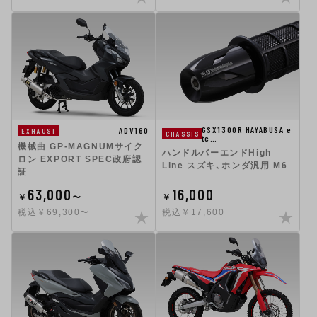
GSX1300R HAYABUSA e
ADV160
EXHAUST
CHASSIS
tc…
機械曲 GP-MAGNUMサイク
ハンドルバーエンドHigh
ロン EXPORT SPEC政府認
Line スズキ、ホンダ汎用 M6
証
63,000
16,000
￥
〜
￥
税込￥69,300〜
税込￥17,600