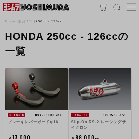
Home
製品情報
250cc - 126cc
HONDA 250cc - 126ccの
一覧
GSX-R1000 etc…
CRF150R etc…
CHASSIS
EXHAUST
ブレーキレバーガードφ16
Slip-On RS-2 レーシングサ
イクロン
13,000
88,000
￥
￥
〜