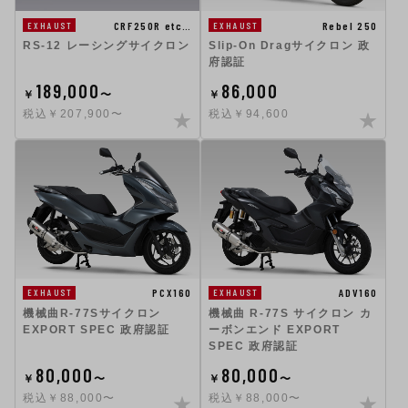
Rebel 250
CRF250R etc…
EXHAUST
EXHAUST
Slip-On Dragサイクロン 政
RS-12 レーシングサイクロン
府認証
189,000
86,000
￥
〜
￥
税込￥207,900〜
税込￥94,600
PCX160
ADV160
EXHAUST
EXHAUST
機械曲R-77Sサイクロン
機械曲 R-77S サイクロン カ
EXPORT SPEC 政府認証
ーボンエンド EXPORT
SPEC 政府認証
80,000
80,000
￥
〜
￥
〜
税込￥88,000〜
税込￥88,000〜