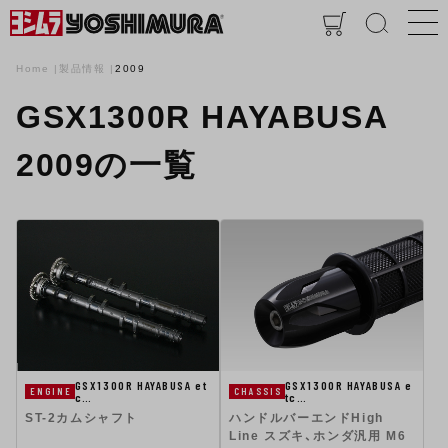
Home
製品情報
2009
GSX1300R HAYABUSA
2009の一覧
GSX1300R HAYABUSA et
GSX1300R HAYABUSA e
ENGINE
CHASSIS
c…
tc…
ST-2カムシャフト
ハンドルバーエンドHigh
Line スズキ、ホンダ汎用 M6