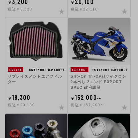
3,200
20,100
￥
￥
税込￥3,520
税込￥22,110
GSX1300R HAYABUSA
GSX1300R HAYABUSA
EXHAUST
ENGINE
Slip-On Tri-Ovalサイクロン
リプレイスメントエアフィル
2本出し 2エンド EXPORT
ター
SPEC 政府認証
18,300
152,000
￥
￥
〜
税込￥20,130
税込￥167,200〜