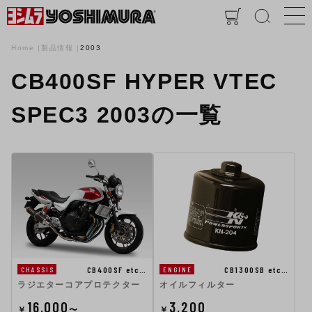
Home
製品情報
2003
CB400SF HYPER VTEC
SPEC3 2003の一覧
CB400SF etc…
CB1300SB etc…
CHASSIS
ENGINE
ラジエターコアプロテクター
オイルフィルター
16,000
3,200
￥
〜
￥