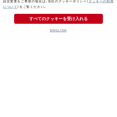
設定変更をご希望の場合は、当社のクッキーポリシー（
クッキーの利用
Product Categories
について
）をご覧ください。
すべてのクッキーを受け入れる
ENGLISH
Exhaust
Engine
マフラー
エンジン
Electrical
Chassis
電装パーツ
シャーシ