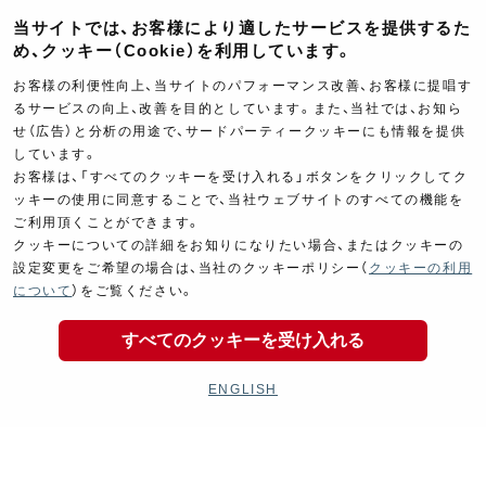
当サイトでは、お客様により適したサービスを提供するた
め、クッキー（Cookie）を利用しています。
Kit Parts
Complete
お客様の利便性向上、当サイトのパフォーマンス改善、お客様に提唱す
キットパーツ
コンプリート
るサービスの向上、改善を目的としています。また、当社では、お知ら
せ（広告）と分析の用途で、サードパーティークッキーにも情報を提供
しています。
お客様は、「すべてのクッキーを受け入れる」ボタンをクリックしてク
ッキーの使用に同意することで、当社ウェブサイトのすべての機能を
ご利用頂くことができます。
クッキーについての詳細をお知りになりたい場合、またはクッキーの
Goods
Maintenance
設定変更をご希望の場合は、当社のクッキーポリシー（
クッキーの利用
について
）をご覧ください。
グッズ
メンテナンス
すべてのクッキーを受け入れる
ENGLISH
Cyclingparts
Barrels