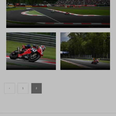
<
1
2