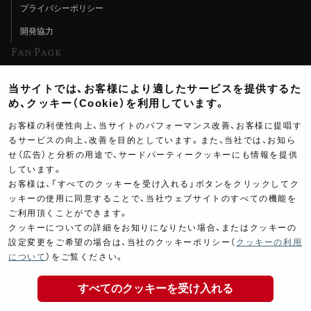
プライバシーポリシー
開発協力
Fan Page
Web特集記事
当サイトでは、お客様により適したサービスを提供するた
ヨシムラTV
め、クッキー（Cookie）を利用しています。
イベント情報
お客様の利便性向上、当サイトのパフォーマンス改善、お客様に提唱す
るサービスの向上、改善を目的としています。また、当社では、お知ら
イベントスケジュール
せ（広告）と分析の用途で、サードパーティークッキーにも情報を提供
ツーリングブレイクタイム
しています。
お客様は、「すべてのクッキーを受け入れる」ボタンをクリックしてク
壁紙
ッキーの使用に同意することで、当社ウェブサイトのすべての機能を
ご利用頂くことができます。
製品ポスター
クッキーについての詳細をお知りになりたい場合、またはクッキーの
設定変更をご希望の場合は、当社のクッキーポリシー（
クッキーの利用
について
）をご覧ください。
すべてのクッキーを受け入れる
Copyright ©YOSHIMURA JAPAN Co,Ltd. All Rights