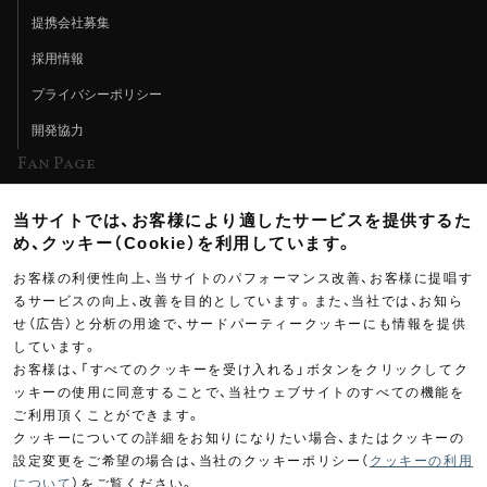
提携会社募集
採用情報
プライバシーポリシー
開発協力
Fan Page
Web特集記事
当サイトでは、お客様により適したサービスを提供するた
ヨシムラTV
め、クッキー（Cookie）を利用しています。
イベント情報
お客様の利便性向上、当サイトのパフォーマンス改善、お客様に提唱す
るサービスの向上、改善を目的としています。また、当社では、お知ら
イベントスケジュール
せ（広告）と分析の用途で、サードパーティークッキーにも情報を提供
しています。
ツーリングブレイクタイム
お客様は、「すべてのクッキーを受け入れる」ボタンをクリックしてク
壁紙
ッキーの使用に同意することで、当社ウェブサイトのすべての機能を
ご利用頂くことができます。
製品ポスター
クッキーについての詳細をお知りになりたい場合、またはクッキーの
設定変更をご希望の場合は、当社のクッキーポリシー（
クッキーの利用
について
）をご覧ください。