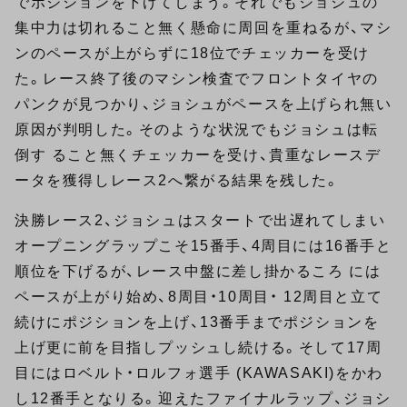
でポジションを下げてしまう。それでもジョシュの
集中力は切れること無く懸命に周回を重ねるが、マシ
ンのペースが上がらずに18位でチェッカーを受け
た。レース終了後のマシン検査でフロントタイヤの
パンクが見つかり、ジョシュがペースを上げられ無い
原因が判明した。そのような状況でもジョシュは転
倒す ること無くチェッカーを受け、貴重なレースデ
ータを獲得しレース2へ繋がる結果を残した。
決勝レース2、ジョシュはスタートで出遅れてしまい
オープニングラップこそ15番手、4周目には16番手と
順位を下げるが、レース中盤に差し掛かるころ には
ペースが上がり始め、8周目・10周目・ 12周目と立て
続けにポジションを上げ、13番手までポジションを
上げ更に前を目指しプッシュし続ける。そして17周
目にはロベルト・ロルフォ選手 (KAWASAKI)をかわ
し12番手となりる。迎えたファイナルラップ、ジョシ