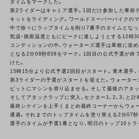
タイムをマークした。
第2ライダーはキャミア選手。1回だけ参加した事前テ
キットをライディング。ワールドスーパーバイクの
中で徐々にラップタイムを削り7番手のタイムとなっ
気温・路面温度ともにピークに達しようとする12時
コンディションの中、ウォーターズ選手は果敢に攻め
となる2分08秒838をマーク。1回目の公式予選が
けた。
15時15分より公式予選2回目がスタート。青木選手
第3ライダーの予選がスタートを迎えた。ウォーター
ピットにマシンを滑り込ませる。そして最後のアタ
そしてアタックラップに突入、セクター1、2、3、と
最終シケインを上手くまとめ最終コーナーからウォ
通過。それまでのトップタイムを塗り替える2分07
選手のタイムが予選1番となり、明日のトップ10ト