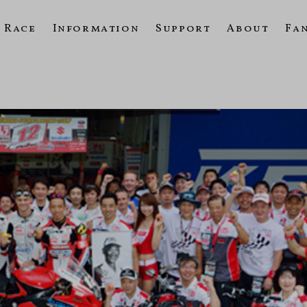
Race
Information
Support
About
Fa