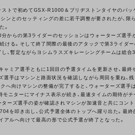
ストで初めてGSX-R1000＆ブリヂストンタイヤのパ
マシンとのセッティングの差に若干調整が要されたが、限
た。
30分からの第3ライダーのセッションはウォーターズ選手
続ける。そして終了間際の最後のアタックで第3ライダ
終了し、暫定ながらヨシムラスズキレーシングチームは総合
、キャミア選手ともに1回目の予選タイムを更新させ、最終
ズ選手はマシンと路面状況を確認しながら周回を重ね、残
ックへ向けマシンの整備が完了すると、ウォーターズ選手
計時モニターにマイナス表示が続き、最速タイムの期待がチ
ーターズ選手の姿が確認されマシンが加速音と共にコント
秒704を叩き出し、公式予選全体のトップへ躍り出た。最
ライアルへ向けて最高の形で公式予選が終了となった。