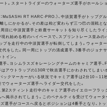
スタート。スタートライダーのウォーターズ選手がホールシ
uSASHi RT HARC-PRO.）、中須賀選手がトップ
離しにかかるが、その差は殆ど変わらず三つ巴の混戦と
9周目に中須賀選手と鈴鹿サーキットを知り尽くしたライ
が現れ始める程のハイペースで、スプリントレース並みの
トップを走行中の中須賀選手が転倒してしまう。ウォーター
交代をした。同一周にトップの清成選手、3番手のジョナサ
ピットイン。
青山選手、ヨシムラスズキレーシングチームのキャミア選手、F.C
手はアウトラップの130Rで秋吉選手にかわされてしまい
バックマーカーがいる状況でキャミア選手は2分10～11
秒差でウォーターズ選手へライダー交代をした。
目、第2スティント走行中のキャミア選手のイエローフラッ
へ掲示されてしまう。このペナルティを受けてウォータ
選手がコースへ戻るとポジションは4番手となり、トップのF