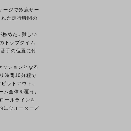
ッケージで鈴鹿サー
られた走行時間の
が務めた。難しい
ーのトップタイム
3番手の位置に付
セッションとなる
り時間10分程で
はピットアウト。
ーム全体を覆う。
ロールラインを
終的にウォーターズ