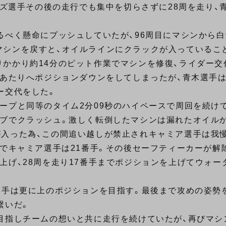
ーズ選手その後の走行でも集中を切らさずに28周を走り、
るべく懸命にプッシュしていたが、96周目にマシンから白
マシンを戻すと、オイルラインにクラックが入っているこ
かかり約14分のピット作業でマシンを修復、ライダー交
手あたりへポジションダウンをしてしまったが、青木選手は
ー交代をした。
ープと同等のタイム2分09秒のハイペースで周回を続けて
ーブでクラッシュ。激しく転倒したマシンは漏れたオイル
が入った為、この間追い越しが禁止されキャミア選手は我
点でキャミア選手は21番手。その後セーフティーカーが解
上げ、28周を走り17番手までポジションを上げてウォー
選手は更に上のポジションを目指す。最後まで攻めの姿勢を
繋いだ。
目指しチームの想いと共に走行を続けていたが、再びマシ