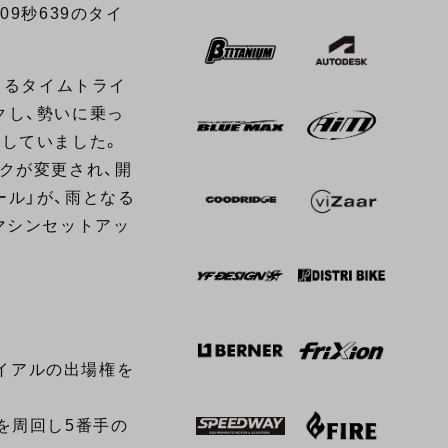
9秒639のタイ
きるタイムトライ
クし、勢いに乗っ
定していました。
クが変更され、開
ル」が、雨となる
マシンセットアッ
ライアルの出場権を
を周回し5番手の