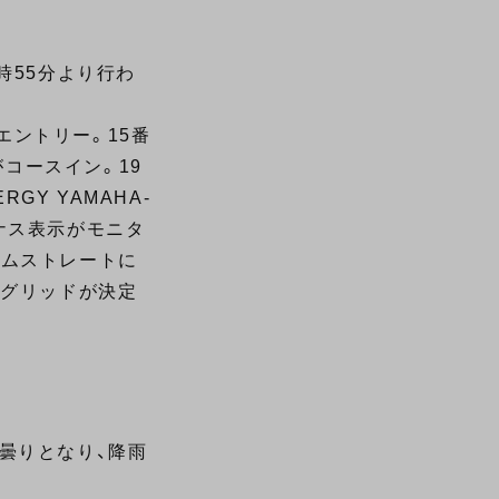
時55分より行わ
ントリー。15番
コースイン。19
GY YAMAHA-
ナス表示がモニタ
ームストレートに
番グリッドが決定
曇りとなり、降雨