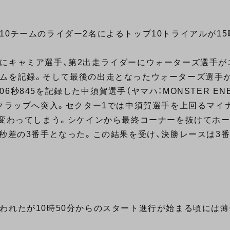
0チームのライダー2名によるトップ10トライアルが15
にキャミア選手、第2出走ライダーにウォーターズ選手がエ
ムを記録。そして最後の出走となったウォーターズ選手が
845を記録した中須賀選手（ヤマハ：MONSTER ENER
ックラップへ突入。セクター1では中須賀選手を上回るマイ
に変わってしまう。シケインから最終コーナーを抜けてホ
4秒差の3番手となった。この結果を受け、決勝レースは3
われたが10時50分からのスタート進行が始まる頃には薄