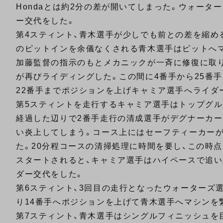
Hondaとは約2分の差が開いてしまった。ウォータ
ー交代をした。
第4スティント、青木選手が少しでも前との差を縮め
のピットインを余儀なくされる青木選手はピットへ
加藤監督の指示のもとメカニックが一斉に修復に取り
が再びライディングした。この間に4番手から25番
22番手までポジションを上げキャミア選手へライダ
第5スティントを走行するキャミア選手はトップグル
経過した辺りで2番手走行の清成選手がデグナーカ
い炎上してしまう。コース上にはセーフティーカー
た。20分程コースの清掃処理に時間を要し、この時
スタートされると、キャミア選手はハイペースで追い
ダー交代をした。
第6スティント、3回目の走行となったウォーターズ
り14番手へポジションを上げて青木選手へマシンを
第7スティント、青木選手はシングルフィニッシュを