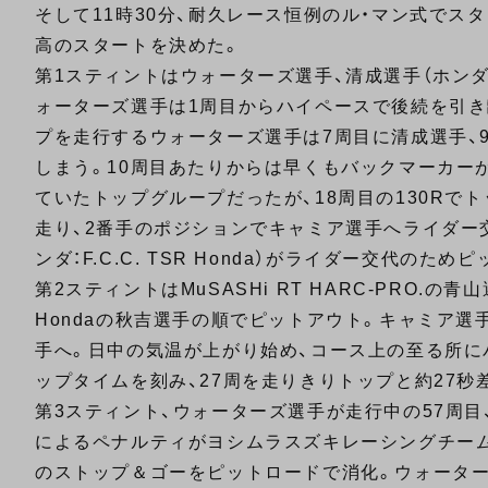
そして11時30分、耐久レース恒例のル・マン式で
高のスタートを決めた。
第1スティントはウォーターズ選手、清成選手（ホンダ：M
ォーターズ選手は1周目からハイペースで後続を引き
プを走行するウォーターズ選手は7周目に清成選手、
しまう。10周目あたりからは早くもバックマーカー
ていたトップグループだったが、18周目の130Rで
走り、2番手のポジションでキャミア選手へライダー
ンダ：F.C.C. TSR Honda）がライダー交代のため
第2スティントはMuSASHi RT HARC-PRO.の
Hondaの秋吉選手の順でピットアウト。キャミア選
手へ。日中の気温が上がり始め、コース上の至る所に
ップタイムを刻み、27周を走りきりトップと約27
第3スティント、ウォーターズ選手が走行中の57周
によるペナルティがヨシムラスズキレーシングチーム
のストップ＆ゴーをピットロードで消化。ウォーターズ