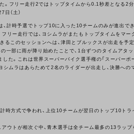
。フリー走行2ではトップタイムから0.1秒差となる2分0
7日（土）
は、計時予選でトップ10に入った10チームのみが進出で
。フリー走行では、ヨシムラがまたもトップタイムをマー
できるこのセッションへは、津田とブルックスが出走を予
スの一部に雨が降り始めたことで、1台ずつのタイムアタッ
ました。これは世界スーパーバイク選手権の「スーパーポー
 ヨシムラはあらためて2名のライダーが出走し、決勝への
分の計時方式で争われ、上位10チームが翌日のトップ10ト
スアウトが相次ぐ中、青木選手は全チーム最多の13ラップ