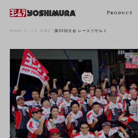
Product
Home
レース
EWC
第35回大会 レースリザルト