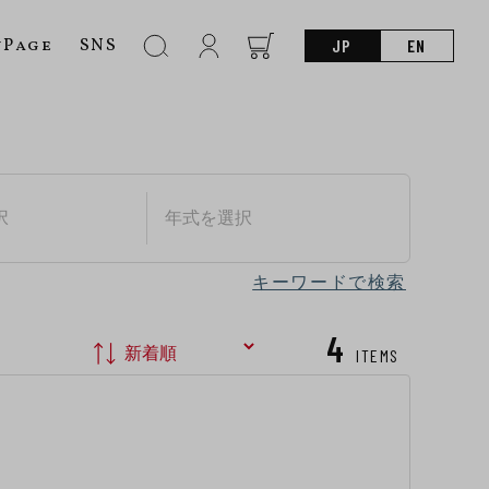
nPage
SNS
JP
EN
キーワードで検索
4
ITEMS