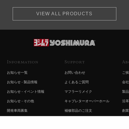
VIEW ALL PRODUCTS
Information
Support
Ab
お知らせ一覧
お問い合わせ
ご挨
お知らせ - 製品情報
よくあるご質問
会社
お知らせ - イベント情報
マフラーリメイク
製品
お知らせ - その他
キャブレターオーバーホール
沿革
開発車両募集
補修部品のご注文
創業
コラボレート自動販売機のご案内
オンライン保証登録
ヨシ