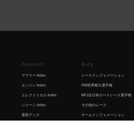
Product
Race
マフラー Index
レースインフォメーション
エンジン Index
FIM世界耐久選手権
エレクトリカル Index
MFJ全日本ロードレース選手権
シャーシ Index
その他のレース
最新グッズ
チームインフォメーション
キットパーツ
レースの歴史