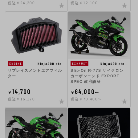
税込￥24,200
税込￥12,100
Ninja400 etc…
Ninja400 etc…
ENGINE
EXHAUST
リプレイスメントエアフィル
Slip-On R-77S サイクロン
ター
カーボンエンド EXPORT
SPEC 政府認証
14,700
64,000
￥
￥
〜
税込￥16,170
税込￥70,400〜