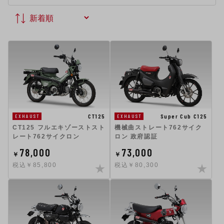
Super Cub C125
CT125
EXHAUST
EXHAUST
機械曲ストレート762サイク
CT125 フルエキゾーストスト
ロン 政府認証
レート762サイクロン
78,000
73,000
￥
￥
税込￥85,800
税込￥80,300