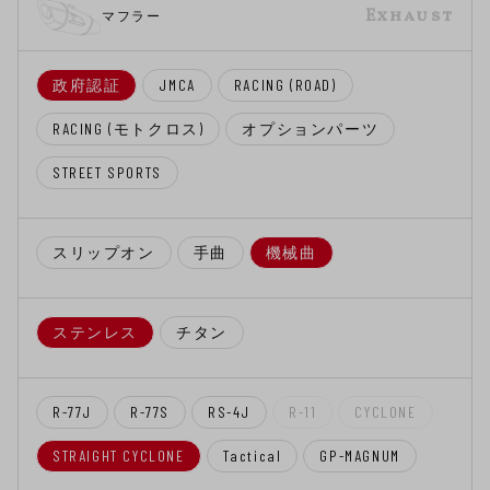
Exhaust
マフラー
政府認証
JMCA
RACING (ROAD)
RACING (モトクロス)
オプションパーツ
STREET SPORTS
スリップオン
手曲
機械曲
ステンレス
チタン
R-77J
R-77S
RS-4J
R-11
CYCLONE
STRAIGHT CYCLONE
Tactical
GP-MAGNUM