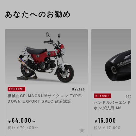
あなたへのお勧め
Dax125
EXHAUST
機械曲GP-MAGNUMサイクロン TYPE-
GSX1
CHASSIS
DOWN EXPORT SPEC 政府認証
ハンドルバーエンドHigh
ホンダ汎用 M6
64,000
16,000
￥
〜
￥
税込￥70,400〜
税込￥17,600