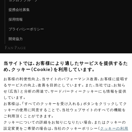
ヨシムラ グループ
提携会社募集
採用情報
プライバシーポリシー
開発協力
Fan Page
Web特集記事
当サイトでは、お客様により適したサービスを提供するた
ヨシムラTV
め、クッキー（Cookie）を利用しています。
イベント情報
お客様の利便性向上、当サイトのパフォーマンス改善、お客様に提唱す
るサービスの向上、改善を目的としています。また、当社では、お知ら
イベントスケジュール
せ（広告）と分析の用途で、サードパーティークッキーにも情報を提供
しています。
ツーリングブレイクタイム
お客様は、「すべてのクッキーを受け入れる」ボタンをクリックしてク
壁紙
ッキーの使用に同意することで、当社ウェブサイトのすべての機能を
ご利用頂くことができます。
製品ポスター
クッキーについての詳細をお知りになりたい場合、またはクッキーの
設定変更をご希望の場合は、当社のクッキーポリシー（
クッキーの利用