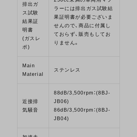
排出ガ
ラーには排出ガス試験結
ス試験
果証明書が必要ございま
結果証
せんので、商品に付属し
明書
ておらず、販売もしてお
(ガスレ
りません。
ポ)
Main
ステンレス
Material
88dB/3,500rpm：(8BJ-
近接排
JB06)
気騒音
86dB/3,500rpm：(8BJ-
JB04)