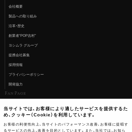
会社概要
製品への取り組み
沿革・歴史
創業者“POP吉村”
ヨシムラ グループ
提携会社募集
採用情報
プライバシーポリシー
開発協力
Fan Page
Web特集記事
当サイトでは、お客様により適したサービスを提供するた
ヨシムラTV
め、クッキー（Cookie）を利用しています。
イベント情報
お客様の利便性向上、当サイトのパフォーマンス改善、お客様に提唱す
るサービスの向上、改善を目的としています。また、当社では、お知ら