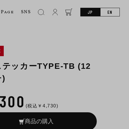
nPage
SNS
JP
EN
S
テッカーTYPE-TB (12
)
,300
(税込￥
4,730
)
商品の購入