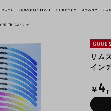
Race
Information
Support
About
Fa
E-TB (12インチ)
GOOD
リムス
インチ
4
￥