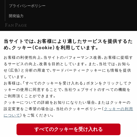
プライバシーポリシー
開発協力
Fan Page
Web特集記事
当サイトでは、お客様により適したサービスを提供するた
ヨシムラTV
め、クッキー（Cookie）を利用しています。
イベント情報
お客様の利便性向上、当サイトのパフォーマンス改善、お客様に提唱す
るサービスの向上、改善を目的としています。また、当社では、お知ら
イベントスケジュール
せ（広告）と分析の用途で、サードパーティークッキーにも情報を提供
ツーリングブレイクタイム
しています。
お客様は、「すべてのクッキーを受け入れる」ボタンをクリックしてク
壁紙
ッキーの使用に同意することで、当社ウェブサイトのすべての機能を
ご利用頂くことができます。
製品ポスター
クッキーについての詳細をお知りになりたい場合、またはクッキーの
設定変更をご希望の場合は、当社のクッキーポリシー（
クッキーの利用
2,200
について
）をご覧ください。
￥
(税込￥
2,420
)
すべてのクッキーを受け入れる
Copyright ©YOSHIMURA JAPAN Co,Ltd. All Rights