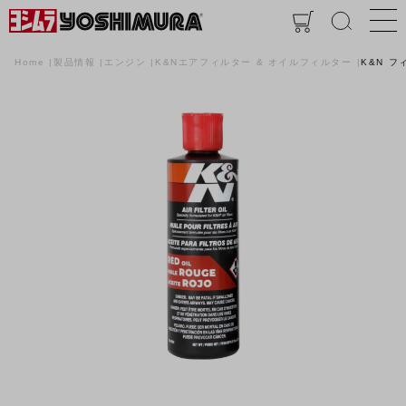
Home
製品情報
エンジン
K&Nエアフィルター & オイルフィルター
K&N フ