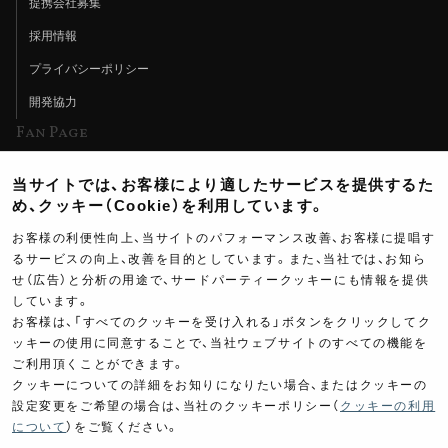
提携会社募集
採用情報
プライバシーポリシー
開発協力
Fan Page
Web特集記事
当サイトでは、お客様により適したサービスを提供するた
ヨシムラTV
め、クッキー（Cookie）を利用しています。
イベント情報
お客様の利便性向上、当サイトのパフォーマンス改善、お客様に提唱す
るサービスの向上、改善を目的としています。また、当社では、お知ら
イベントスケジュール
せ（広告）と分析の用途で、サードパーティークッキーにも情報を提供
ツーリングブレイクタイム
しています。
お客様は、「すべてのクッキーを受け入れる」ボタンをクリックしてク
壁紙
ッキーの使用に同意することで、当社ウェブサイトのすべての機能を
ご利用頂くことができます。
製品ポスター
クッキーについての詳細をお知りになりたい場合、またはクッキーの
設定変更をご希望の場合は、当社のクッキーポリシー（
クッキーの利用
3,800
について
）をご覧ください。