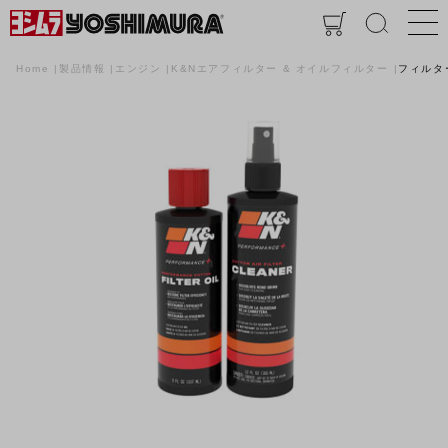
Home
製品情報
エンジン
K&Nエアフィルター & オイルフィルター
フィルタ