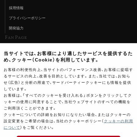
採用情報
プライバシーポリシー
開発協力
Fan Page
Web特集記事
当サイトでは、お客様により適したサービスを提供するた
ヨシムラTV
め、クッキー（Cookie）を利用しています。
イベント情報
お客様の利便性向上、当サイトのパフォーマンス改善、お客様に提唱す
るサービスの向上、改善を目的としています。また、当社では、お知ら
イベントスケジュール
せ（広告）と分析の用途で、サードパーティークッキーにも情報を提供
ツーリングブレイクタイム
しています。
お客様は、「すべてのクッキーを受け入れる」ボタンをクリックしてク
壁紙
ッキーの使用に同意することで、当社ウェブサイトのすべての機能を
ご利用頂くことができます。
製品ポスター
クッキーについての詳細をお知りになりたい場合、またはクッキーの
設定変更をご希望の場合は、当社のクッキーポリシー（
クッキーの利用
220,000
について
）をご覧ください。
￥
(税込￥
242,000
)