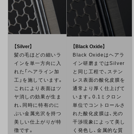
【Silver】
【Black Oxide】
髪の毛ほどの細いラ
Black Oxideはヘアラ
インを単一方向に入
イン研磨まではSilver
れた「ヘアライン加
と同じ工程で、ステン
工」を施しています。
レス表面の酸化皮膜を
これにより表面はツ
通常より厚く仕上げて
ヤ消しの効果が生ま
います。0.1ミクロン
れ、同時に特有のに
単位でコントロールさ
ぶい金属光沢を持つ
れた酸化皮膜は、光の
美しい仕上がりが特
干渉現象によって美し
徴です。
く発色し、金属的な質