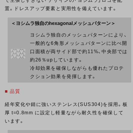
で主張しすぎない デザインの「ヨシムラ」ロゴを配
置。ドレスアップ要素と実用性を備えています。
＜ヨシムラ独自のhexagonalメッシュパターン＞
ヨシムラ独自のメッシュパターンにより、
一般的な6角形メッシュパターンに比べ開
口面積が両サイド部で約11%、中央部では
約26％upしています。
冷却効果を確保しながらも優れたプロテ
クション効果を発揮します。
■ 品質
経年変化や錆に強いステンレス(SUS304)を採用。板
厚 t=0.8mm に設定し軽量ながら耐久性を確保して
います。