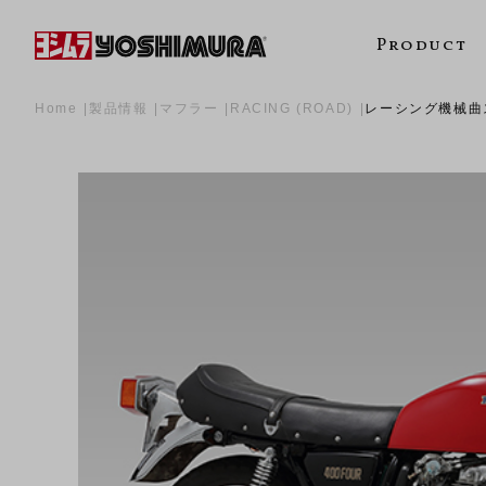
Product
Home
製品情報
マフラー
RACING (ROAD)
レーシング機械曲