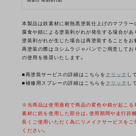
Main Material
本製品は鉄素材に耐熱黒塗装仕上げのマフラー
腐食や錆による塗装剥がれが発生する場合があ
塗装剥がれが生じた場合は再塗装することをお
再塗装の際はヨシムラジャパンでご用意しており
の使用を推奨いたします。
■再塗装サービスの詳細はこちらを
クリック
し
■補修用スプレーの詳細はこちらを
クリック
し
※当商品は使用過程で商品の変色や錆が起こる
素材に鉄を使用した部分は、使用期間や走行距
長くご使用いただく為にリメイクサービスをご
ください。