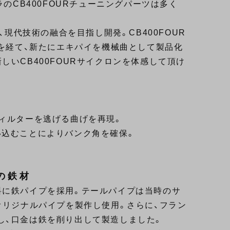
ラのCB400FOURチューニングパーツは多く
、現代技術の融合を目指し開発。CB400FOUR
産を経て、新たにエキパイを機械曲として製品化
しいCB400FOURサイクロンを体感して頂け
ィルターを逃げる曲げを再現。
い込むことによりバンク角を確保。
の鉄材
料に鉄パイプを採用。テールパイプは当時のサ
オリジナルパイプを製作し使用。さらに、フラン
し、口金は鉄を削り出して製造しました。