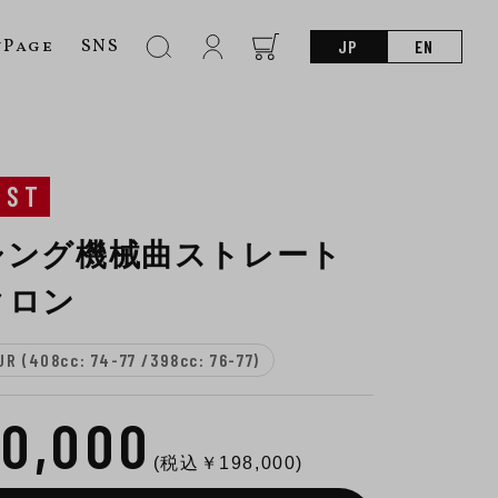
nPage
SNS
JP
EN
UST
シング機械曲ストレート
クロン
R (408cc: 74-77 /398cc: 76-77)
80,000
(税込￥
198,000
)