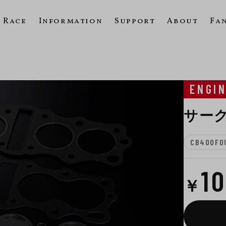
Race
Information
Support
About
Fa
ENGI
サー
CB400FOU
1
￥