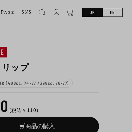
nPage
SNS
JP
EN
NE
クリップ
R (408cc: 74-77 /398cc: 76-77)
00
(税込￥
110
)
商品の購入