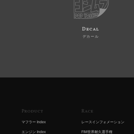
Decal
デカール
Product
Race
マフラー Index
レースインフォメーション
エンジン Index
FIM世界耐久選手権