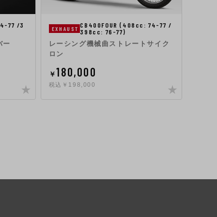
4-77 /3
CB400FOUR (408cc: 74-77 /
EXHAUST
ENGIN
398cc: 76-77)
バー
レーシング機械曲ストレートサイク
ヨシム
ロン
ブレ
180,000
36
￥
￥
税込￥198,000
税込￥4