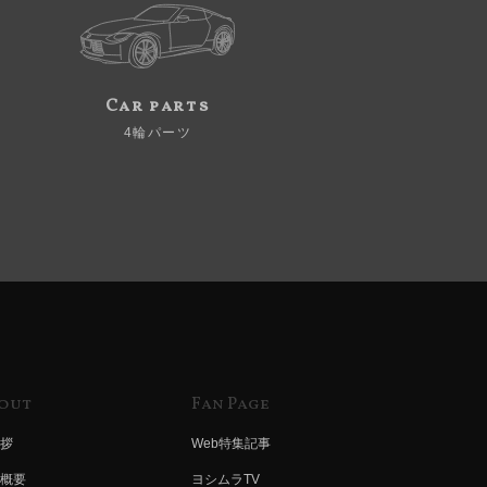
Car parts
4輪パーツ
out
Fan Page
拶
Web特集記事
概要
ヨシムラTV