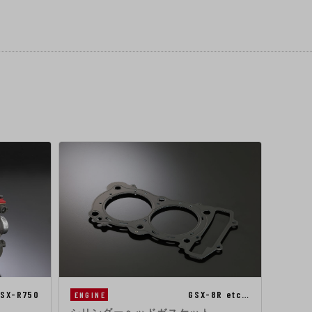
SX-R750
GSX-8R etc…
ENGINE
ENGIN