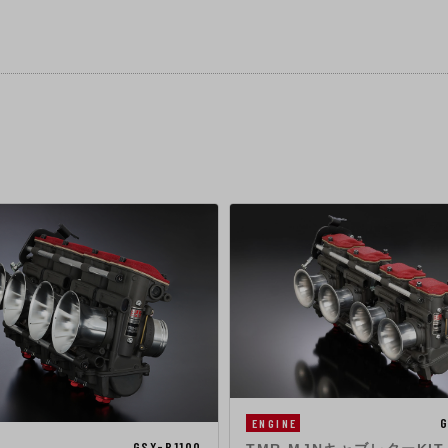
G
ENGINE
GSX-R1100