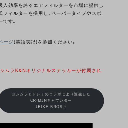
い吸入効率を誇るエアフィルターを市場に提供し
式フィルターを採用し、ペーパータイプやスポ
ーです。
ページ
(英語表記)を参照ください。
ヨシムラK&Nオリジナルステッカーが付属され
ヨシムラとドレミのコラボにより誕生した
CR-MJNキャブレター
（BIKE BROS.）