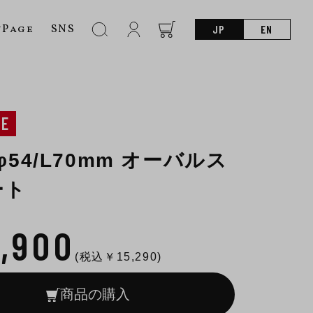
nPage
SNS
JP
EN
NE
 φ54/L70mm オーバルス
ート
3,900
(税込￥
15,290
)
商品の購入