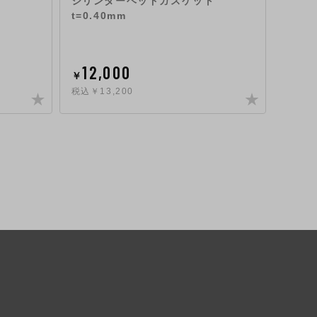
シリンダーヘッドガスケット
ST-
t=0.40mm
12,000
12
￥
￥
税込￥13,200
税込￥1