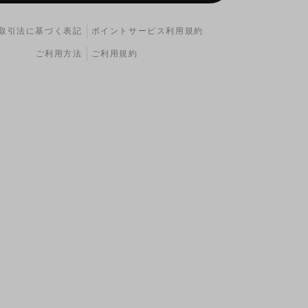
取引法に基づく表記
ポイントサービス利用規約
ご利用方法
ご利用規約
ィルターには上側、エアフィルターには下側のヨシムラK
ます。