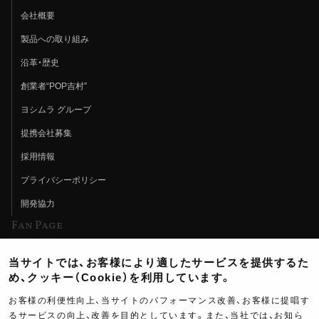
会社概要
製品への取り組み
沿革・歴史
創業者“POP吉村”
ヨシムラ グループ
提携会社募集
採用情報
プライバシーポリシー
開発協力
Fan Page
Web特集記事
当サイトでは、お客様により適したサービスを提供するた
ヨシムラTV
め、クッキー（Cookie）を利用しています。
イベント情報
お客様の利便性向上、当サイトのパフォーマンス改善、お客様に提唱す
るサービスの向上、改善を目的としています。また、当社では、お知ら