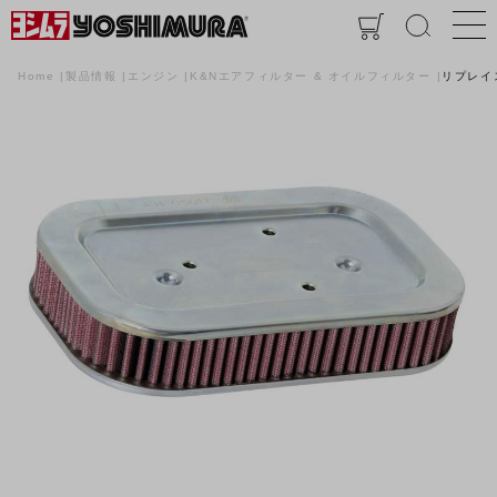
Home
製品情報
エンジン
K&Nエアフィルター & オイルフィルター
リプレイ