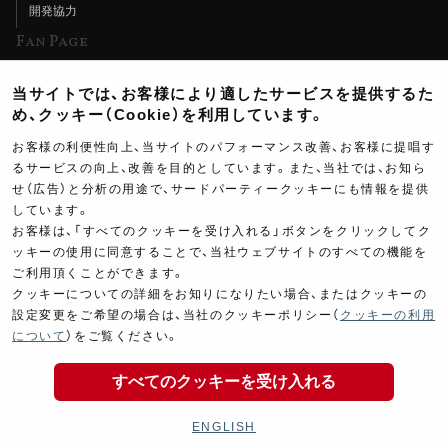
開発協力
Fan Page
Web特集記事
当サイトでは、お客様により適したサービスを提供するた
ヨシムラTV
め、クッキー（Cookie）を利用しています。
イベント情報
お客様の利便性向上、当サイトのパフォーマンス改善、お客様に提唱す
るサービスの向上、改善を目的としています。また、当社では、お知ら
イベントスケジュール
せ（広告）と分析の用途で、サードパーティークッキーにも情報を提供
ツーリングブレイクタイム
しています。
お客様は、「すべてのクッキーを受け入れる」ボタンをクリックしてク
壁紙
ッキーの使用に同意することで、当社ウェブサイトのすべての機能を
ご利用頂くことができます。
製品ポスター
クッキーについての詳細をお知りになりたい場合、またはクッキーの
設定変更をご希望の場合は、当社のクッキーポリシー（
クッキーの利用
16,900
について
）をご覧ください。
￥
(税込￥
18,590
)
すべてのクッキーを受け入れる
Copyright ©YOSHIMURA JAPAN Co,Ltd. All Rights
商品の購入
Reserved.
ENGLISH