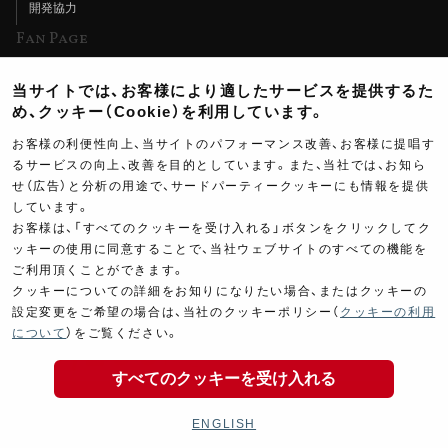
開発協力
Fan Page
Web特集記事
当サイトでは、お客様により適したサービスを提供するた
ヨシムラTV
め、クッキー（Cookie）を利用しています。
イベント情報
お客様の利便性向上、当サイトのパフォーマンス改善、お客様に提唱す
るサービスの向上、改善を目的としています。また、当社では、お知ら
イベントスケジュール
せ（広告）と分析の用途で、サードパーティークッキーにも情報を提供
ツーリングブレイクタイム
しています。
お客様は、「すべてのクッキーを受け入れる」ボタンをクリックしてク
壁紙
ッキーの使用に同意することで、当社ウェブサイトのすべての機能を
ご利用頂くことができます。
製品ポスター
クッキーについての詳細をお知りになりたい場合、またはクッキーの
設定変更をご希望の場合は、当社のクッキーポリシー（
クッキーの利用
3,200
について
）をご覧ください。
￥
(税込￥
3,520
)
すべてのクッキーを受け入れる
Copyright ©YOSHIMURA JAPAN Co,Ltd. All Rights
商品の購入
Reserved.
ENGLISH