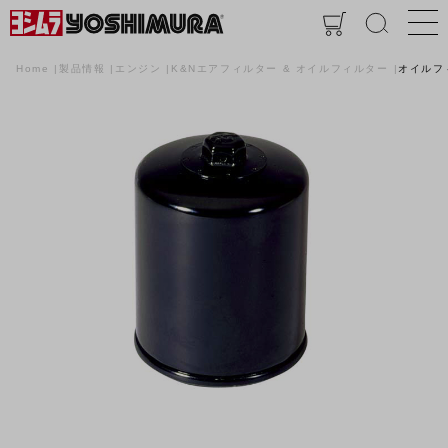
Home
製品情報
エンジン
K&Nエアフィルター & オイルフィルター
オイルフ