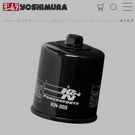
Home
製品情報
エンジン
K&Nエアフィルター & オイルフィルター
オイルフ