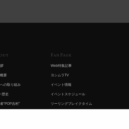
out
Fan Page
拶
Web特集記事
概要
ヨシムラTV
への取り組み
イベント情報
・歴史
イベントスケジュール
者“POP吉村”
ツーリングブレイクタイム
ムラ グループ
壁紙
会社募集
製品ポスター