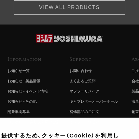
VIEW ALL PRODUCTS
Information
Support
Ab
お知らせ一覧
お問い合わせ
ご挨
お知らせ - 製品情報
よくあるご質問
会社
お知らせ - イベント情報
マフラーリメイク
製品
お知らせ - その他
キャブレターオーバーホール
沿革
開発車両募集
補修部品のご注文
創業
コラボレート自動販売機のご案内
オンライン保証登録
ヨシ
注文方法
製品に関する重要なお知らせ
提携
供するため、クッキー（Cookie）を利用し