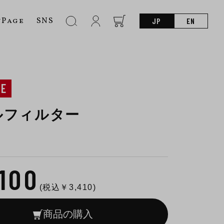
nPage
SNS
JP
EN
NE
ルフィルター
,100
(税込￥
3,410
)
商品の購入