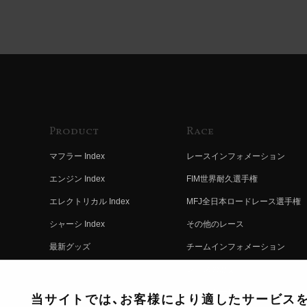
Product
Race
マフラー Index
レースインフォメーション
エンジン Index
FIM世界耐久選手権
エレクトリカル Index
MFJ全日本ロードレース選手権
シャーシ Index
その他のレース
最新グッズ
チームインフォメーション
キットパーツ
レースの歴史
コンプリート
レースムービー
当サイトでは、お客様により適したサービスを提