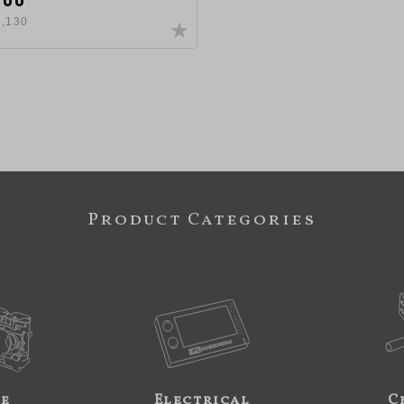
,130
Product Categories
ne
Electrical
C