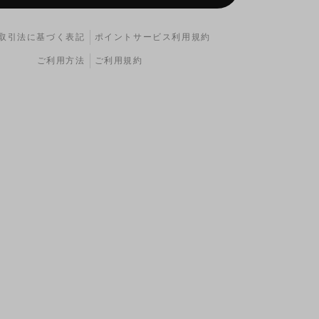
取引法に基づく表記
ポイントサービス利用規約
ご利用方法
ご利用規約
ィルターには上側、エアフィルターには下側のヨシムラK
ます。