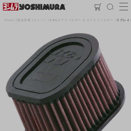
Home
製品情報
エンジン
K&Nエアフィルター & オイルフィルター
リプレイ