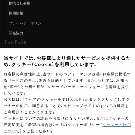
提携会社募集
採用情報
プライバシーポリシー
開発協力
Fan Page
Web特集記事
当サイトでは、お客様により適したサービスを提供するた
ヨシムラTV
め、クッキー（Cookie）を利用しています。
イベント情報
お客様の利便性向上、当サイトのパフォーマンス改善、お客様に提唱す
るサービスの向上、改善を目的としています。また、当社では、お知ら
イベントスケジュール
せ（広告）と分析の用途で、サードパーティークッキーにも情報を提供
しています。
ツーリングブレイクタイム
お客様は、「すべてのクッキーを受け入れる」ボタンをクリックしてク
壁紙
ッキーの使用に同意することで、当社ウェブサイトのすべての機能を
ご利用頂くことができます。
製品ポスター
クッキーについての詳細をお知りになりたい場合、またはクッキーの
設定変更をご希望の場合は、当社のクッキーポリシー（
クッキーの利用
について
）をご覧ください。