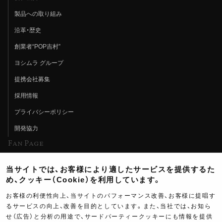
製品への取り組み
沿革・歴史
創業者“POP吉村”
ヨシムラ グループ
提携会社募集
採用情報
プライバシーポリシー
開発協力
Fan Page
Web特集記事
当サイトでは、お客様により適したサービスを提供するた
ヨシムラTV
め、クッキー（Cookie）を利用しています。
イベント情報
お客様の利便性向上、当サイトのパフォーマンス改善、お客様に提唱す
るサービスの向上、改善を目的としています。また、当社では、お知ら
イベントスケジュール
せ（広告）と分析の用途で、サードパーティークッキーにも情報を提供