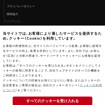
プライバシーポリシー
開発協力
Fan Page
Web特集記事
当サイトでは、お客様により適したサービスを提供するた
ヨシムラTV
め、クッキー（Cookie）を利用しています。
イベント情報
お客様の利便性向上、当サイトのパフォーマンス改善、お客様に提唱す
るサービスの向上、改善を目的としています。また、当社では、お知ら
イベントスケジュール
せ（広告）と分析の用途で、サードパーティークッキーにも情報を提供
ツーリングブレイクタイム
しています。
お客様は、「すべてのクッキーを受け入れる」ボタンをクリックしてク
壁紙
ッキーの使用に同意することで、当社ウェブサイトのすべての機能を
ご利用頂くことができます。
製品ポスター
クッキーについての詳細をお知りになりたい場合、またはクッキーの
設定変更をご希望の場合は、当社のクッキーポリシー（
クッキーの利用
2,600
について
）をご覧ください。
￥
(税込￥
2,860
)
すべてのクッキーを受け入れる
Copyright ©YOSHIMURA JAPAN Co,Ltd. All Rights