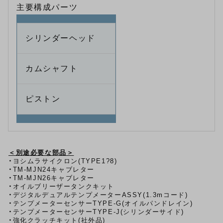
主要構成パーツ
シリンダーヘッド
カムシャフト
ピストン
＜別途必要な部品＞
・
ヨシムラサイクロン(TYPE1?8)
・
TM-MJN24キャブレター
・
TM-MJN26キャブレター
・
オイルブリーザータンクキット
・デジタルデュアルテンプメーターASSY(1.3mコード)
・テンプメーターセンサーTYPE-G(オイルパンドレイン)
・テンプメーターセンサーTYPE-J(シリンダーサイド)
・強化クラッチキット(社外品)