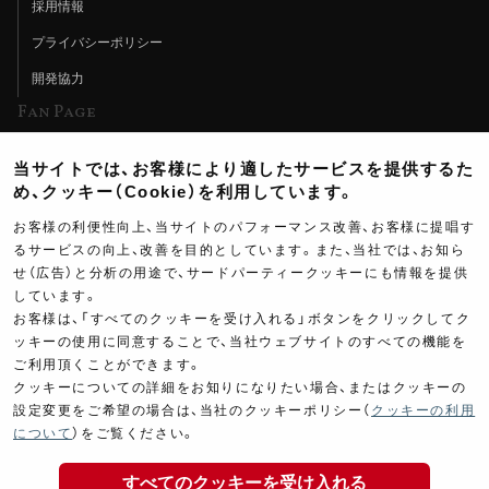
採用情報
プライバシーポリシー
開発協力
Fan Page
Web特集記事
当サイトでは、お客様により適したサービスを提供するた
ヨシムラTV
め、クッキー（Cookie）を利用しています。
イベント情報
お客様の利便性向上、当サイトのパフォーマンス改善、お客様に提唱す
るサービスの向上、改善を目的としています。また、当社では、お知ら
イベントスケジュール
せ（広告）と分析の用途で、サードパーティークッキーにも情報を提供
しています。
ツーリングブレイクタイム
お客様は、「すべてのクッキーを受け入れる」ボタンをクリックしてク
壁紙
ッキーの使用に同意することで、当社ウェブサイトのすべての機能を
ご利用頂くことができます。
製品ポスター
クッキーについての詳細をお知りになりたい場合、またはクッキーの
設定変更をご希望の場合は、当社のクッキーポリシー（
クッキーの利用
91,500
について
）をご覧ください。
￥
(税込￥
100,650
)
すべてのクッキーを受け入れる