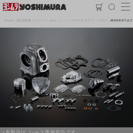
Home
製品情報
エンジン
4stミニ ヘッドKIT＆ボアアップKIT
MONKEY(1
・本製品は、レース専用部品です。