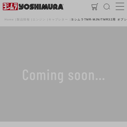
Home
製品情報
エンジン
キャブレター
ヨシムラTMR-MJN/TMR32用 オ