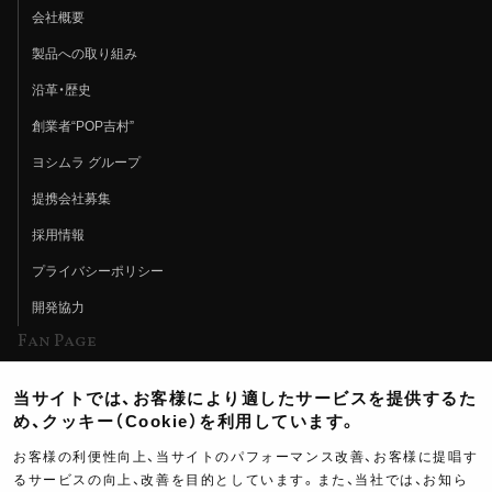
会社概要
製品への取り組み
沿革・歴史
創業者“POP吉村”
ヨシムラ グループ
提携会社募集
採用情報
プライバシーポリシー
開発協力
Fan Page
Web特集記事
当サイトでは、お客様により適したサービスを提供するた
ヨシムラTV
め、クッキー（Cookie）を利用しています。
イベント情報
お客様の利便性向上、当サイトのパフォーマンス改善、お客様に提唱す
るサービスの向上、改善を目的としています。また、当社では、お知ら
イベントスケジュール