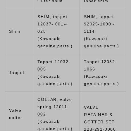
Outer shim
Inner shim
SHIM, tappet
SHIM, tappet
12037- 001～
92025-1090～
Shim
025
1114
(Kawasaki
(Kawasaki
genuine parts )
genuine parts )
Tappet 12032-
Tappet 12032-
005
1066
Tappet
(Kawasaki
(Kawasaki
genuine parts )
genuine parts )
COLLAR, valve
spring 12011-
VALVE
Valve
002
RETAINER &
cotter
(Kawasaki
COTTER SET
genuine parts )
223-291-0000