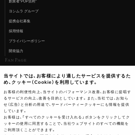
創業者“POP吉村”
ヨシムラ グループ
提携会社募集
採用情報
プライバシーポリシー
開発協力
Fan Page
Web特集記事
当サイトでは、お客様により適したサービスを提供するた
ヨシムラTV
め、クッキー（Cookie）を利用しています。
イベント情報
お客様の利便性向上、当サイトのパフォーマンス改善、お客様に提唱す
るサービスの向上、改善を目的としています。また、当社では、お知ら
イベントスケジュール
せ（広告）と分析の用途で、サードパーティークッキーにも情報を提供
しています。
ツーリングブレイクタイム
お客様は、「すべてのクッキーを受け入れる」ボタンをクリックしてク
壁紙
115,000
ッキーの使用に同意することで、当社ウェブサイトのすべての機能を
￥
ご利用頂くことができます。
製品ポスター
(税込￥
126,500
)