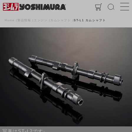
Home
製品情報
エンジン
カムシャフト
ST-L1 カムシャフト
写真はST-L2です。