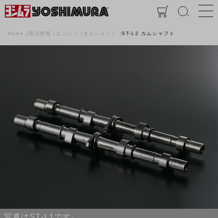
Home
製品情報
エンジン
カムシャフト
ST-L2 カムシャフト
写真はST-L1です。