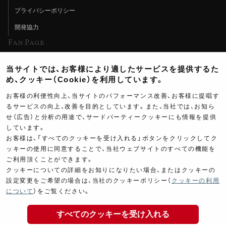
プライバシーポリシー
開発協力
Fan Page
Web特集記事
当サイトでは、お客様により適したサービスを提供するた
ヨシムラTV
め、クッキー（Cookie）を利用しています。
イベント情報
お客様の利便性向上、当サイトのパフォーマンス改善、お客様に提唱す
るサービスの向上、改善を目的としています。また、当社では、お知ら
イベントスケジュール
せ（広告）と分析の用途で、サードパーティークッキーにも情報を提供
しています。
ツーリングブレイクタイム
お客様は、「すべてのクッキーを受け入れる」ボタンをクリックしてク
壁紙
ッキーの使用に同意することで、当社ウェブサイトのすべての機能を
ご利用頂くことができます。
製品ポスター
クッキーについての詳細をお知りになりたい場合、またはクッキーの
設定変更をご希望の場合は、当社のクッキーポリシー（
クッキーの利用
117,000
について
）をご覧ください。
￥
(税込￥
128,700
)
すべてのクッキーを受け入れる
Copyright ©YOSHIMURA JAPAN Co,Ltd. All Rights