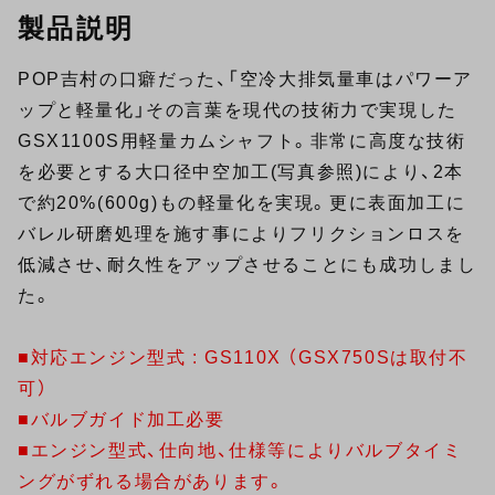
製品説明
POP吉村の口癖だった、「空冷大排気量車はパワーア
ップと軽量化」その言葉を現代の技術力で実現した
GSX1100S用軽量カムシャフト。非常に高度な技術
を必要とする大口径中空加工(写真参照)により、2本
で約20%(600g)もの軽量化を実現。更に表面加工に
バレル研磨処理を施す事によりフリクションロスを
低減させ、耐久性をアップさせることにも成功しまし
た。
■対応エンジン型式 : GS110X （GSX750Sは取付不
可）
■バルブガイド加工必要
■エンジン型式、仕向地、仕様等によりバルブタイミ
ングがずれる場合があります。