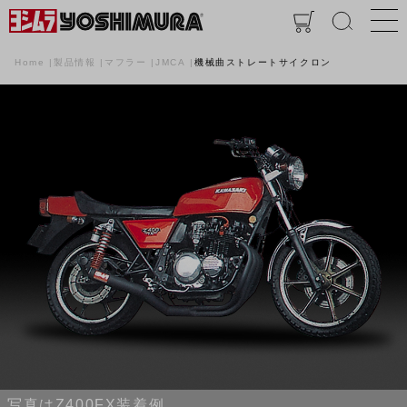
Home
製品情報
マフラー
JMCA
機械曲ストレートサイクロン
写真はZ400FX装着例