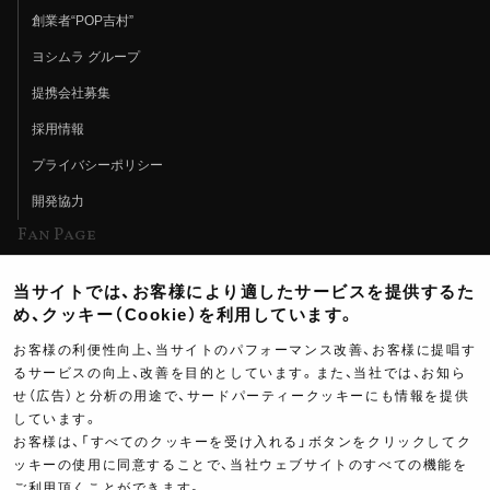
創業者“POP吉村”
ヨシムラ グループ
提携会社募集
採用情報
プライバシーポリシー
開発協力
Fan Page
Web特集記事
当サイトでは、お客様により適したサービスを提供するた
ヨシムラTV
め、クッキー（Cookie）を利用しています。
イベント情報
お客様の利便性向上、当サイトのパフォーマンス改善、お客様に提唱す
るサービスの向上、改善を目的としています。また、当社では、お知ら
イベントスケジュール
せ（広告）と分析の用途で、サードパーティークッキーにも情報を提供
しています。
ツーリングブレイクタイム
お客様は、「すべてのクッキーを受け入れる」ボタンをクリックしてク
壁紙
3,900
ッキーの使用に同意することで、当社ウェブサイトのすべての機能を
ご利用頂くことができます。