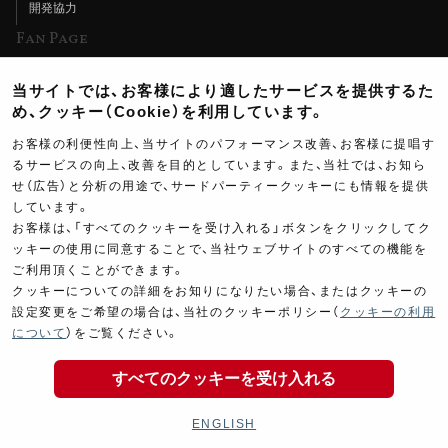
開発協力
Fan Page
Web特集記事
当サイトでは、お客様により適したサービスを提供するた
ヨシムラTV
め、クッキー（Cookie）を利用しています。
イベント情報
お客様の利便性向上、当サイトのパフォーマンス改善、お客様に提唱す
るサービスの向上、改善を目的としています。また、当社では、お知ら
イベントスケジュール
せ（広告）と分析の用途で、サードパーティークッキーにも情報を提供
ツーリングブレイクタイム
しています。
お客様は、「すべてのクッキーを受け入れる」ボタンをクリックしてク
壁紙
36,000
ッキーの使用に同意することで、当社ウェブサイトのすべての機能を
￥
ご利用頂くことができます。
製品ポスター
(税込￥
39,600
)
クッキーについての詳細をお知りになりたい場合、またはクッキーの
設定変更をご希望の場合は、当社のクッキーポリシー（
クッキーの利用
について
）をご覧ください。
すべてのクッキーを受け入れる
Copyright ©YOSHIMURA JAPAN Co,Ltd. All Rights
Out of stock
Reserved.
ENGLISH