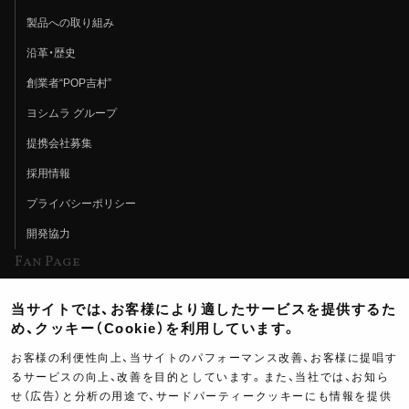
製品への取り組み
沿革・歴史
創業者“POP吉村”
ヨシムラ グループ
提携会社募集
採用情報
プライバシーポリシー
開発協力
Fan Page
Web特集記事
当サイトでは、お客様により適したサービスを提供するた
ヨシムラTV
め、クッキー（Cookie）を利用しています。
イベント情報
お客様の利便性向上、当サイトのパフォーマンス改善、お客様に提唱す
るサービスの向上、改善を目的としています。また、当社では、お知ら
イベントスケジュール
せ（広告）と分析の用途で、サードパーティークッキーにも情報を提供