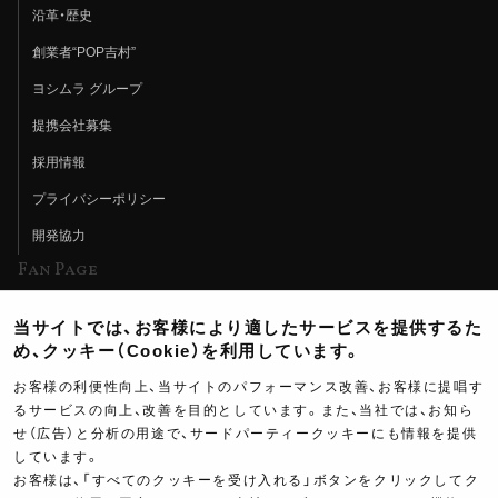
沿革・歴史
創業者“POP吉村”
ヨシムラ グループ
提携会社募集
採用情報
プライバシーポリシー
開発協力
Fan Page
Web特集記事
当サイトでは、お客様により適したサービスを提供するた
ヨシムラTV
め、クッキー（Cookie）を利用しています。
イベント情報
お客様の利便性向上、当サイトのパフォーマンス改善、お客様に提唱す
るサービスの向上、改善を目的としています。また、当社では、お知ら
イベントスケジュール
せ（広告）と分析の用途で、サードパーティークッキーにも情報を提供
ツーリングブレイクタイム
しています。
お客様は、「すべてのクッキーを受け入れる」ボタンをクリックしてク
壁紙