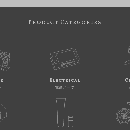
Product Categories
ne
Electrical
C
ン
電装パーツ