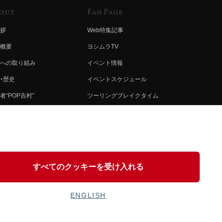
out
Fan Page
拶
Web特集記事
概要
ヨシムラTV
への取り組み
イベント情報
・歴史
イベントスケジュール
者“POP吉村”
ツーリングブレイクタイム
ムラ グループ
壁紙
会社募集
製品ポスター
情報
イバシーポリシー
すべてのクッキーを受け入れる
協力
ENGLISH