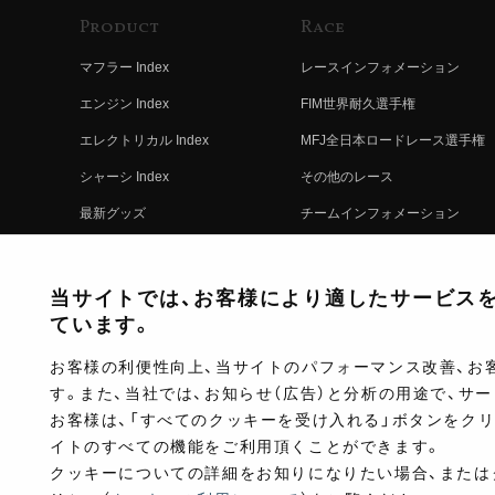
Product
Race
マフラー Index
レースインフォメーション
エンジン Index
FIM世界耐久選手権
エレクトリカル Index
MFJ全日本ロードレース選手権
シャーシ Index
その他のレース
最新グッズ
チームインフォメーション
キットパーツ
レースの歴史
コンプリート
レースムービー
当サイトでは、お客様により適したサービスを提
ています。
お客様の利便性向上、当サイトのパフォーマンス改善、お
す。また、当社では、お知らせ（広告）と分析の用途で、サ
お客様は、「すべてのクッキーを受け入れる」ボタンをク
イトのすべての機能をご利用頂くことができます。
クッキーについての詳細をお知りになりたい場合、または