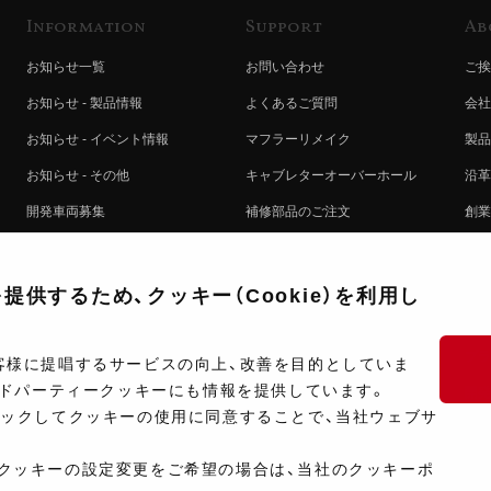
Information
Support
Ab
お知らせ一覧
お問い合わせ
ご挨
お知らせ - 製品情報
よくあるご質問
会社
お知らせ - イベント情報
マフラーリメイク
製品
お知らせ - その他
キャブレターオーバーホール
沿革
開発車両募集
補修部品のご注文
創業
コラボレート自動販売機のご案内
オンライン保証登録
ヨシ
注文方法
製品に関する重要なお知らせ
提携
供するため、クッキー（Cookie）を利用し
排出ガス試験結果証明書について
採用
ポイントについて
プラ
客様に提唱するサービスの向上、改善を目的としていま
ードパーティークッキーにも情報を提供しています。
ショップ情報
開発
リックしてクッキーの使用に同意することで、当社ウェブサ
製品マニュアル検索
クッキーの設定変更をご希望の場合は、当社のクッキーポ