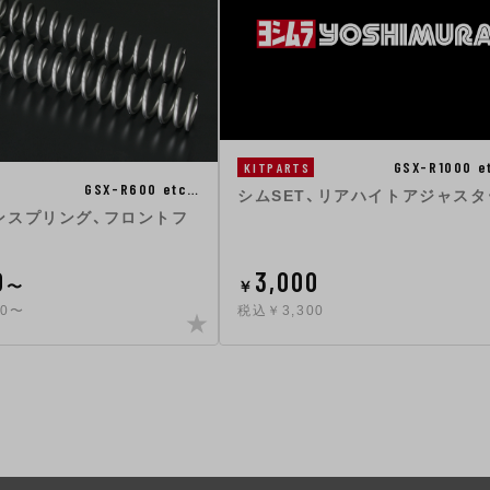
GSX-R1000 e
KITPARTS
GSX-R600 etc…
シムSET、リアハイトアジャスタ
ンスプリング、フロントフ
0
3,000
〜
￥
90〜
税込￥3,300