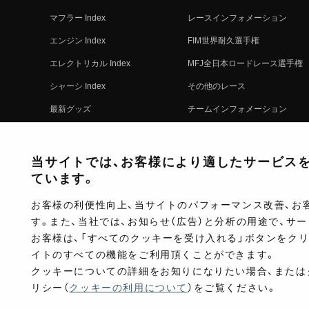
マフラー Index
レースインフォメーション
エンジン Index
FIM世界耐久選手権
エレクトリカル Index
MFJ全日本ロードレース選手権
シャーシ Index
その他のレース
最新グッズ
チームインフォメーション
キットパーツ
レースの歴史
コンプリート
レースムービー
当サイトでは、お客様により適したサービスを提
ています。
お客様の利便性向上、当サイトのパフォーマンス改善、お
す。また、当社では、お知らせ（広告）と分析の用途で、サ
お客様は、「すべてのクッキーを受け入れる」ボタンをク
イトのすべての機能をご利用頂くことができます。
クッキーについての詳細をお知りになりたい場合、または
リシー（
クッキーの利用について
）をご覧ください。