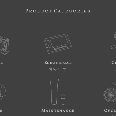
Product Categories
ne
Electrical
C
ン
電装パーツ
s
Maintenance
Cycl