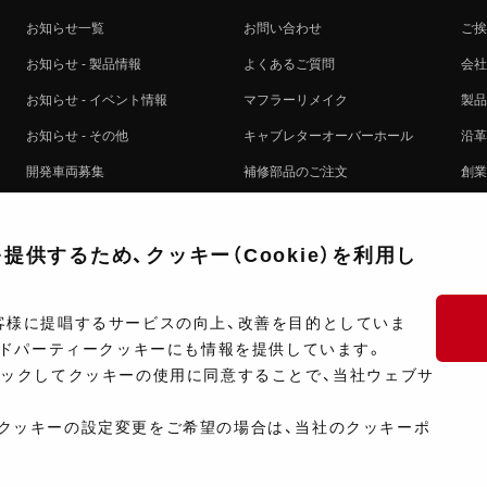
お知らせ一覧
お問い合わせ
ご挨
お知らせ - 製品情報
よくあるご質問
会社
お知らせ - イベント情報
マフラーリメイク
製品
お知らせ - その他
キャブレターオーバーホール
沿革
開発車両募集
補修部品のご注文
創業
コラボレート自動販売機のご案内
オンライン保証登録
ヨシ
注文方法
製品に関する重要なお知らせ
提携
供するため、クッキー（Cookie）を利用し
排出ガス試験結果証明書について
採用
ポイントについて
プラ
客様に提唱するサービスの向上、改善を目的としていま
ードパーティークッキーにも情報を提供しています。
ショップ情報
開発
リックしてクッキーの使用に同意することで、当社ウェブサ
製品マニュアル検索
クッキーの設定変更をご希望の場合は、当社のクッキーポ
Copyright ©Y