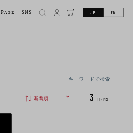
nPage
SNS
JP
EN
キーワードで検索
3
ITEMS