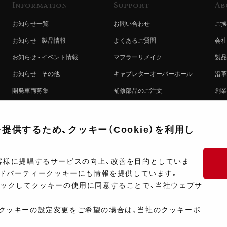
Information
Support
Ab
お知らせ一覧
お問い合わせ
ご挨
お知らせ - 製品情報
よくあるご質問
会社
お知らせ - イベント情報
マフラーリメイク
製品
お知らせ - その他
キャブレターオーバーホール
沿革
開発車両募集
補修部品のご注文
創業
コラボレート自動販売機のご案内
オンライン保証登録
ヨシ
注文方法
製品に関する重要なお知らせ
提携
供するため、クッキー（Cookie）を利用し
排出ガス試験結果証明書について
採用
ポイントについて
プラ
客様に提唱するサービスの向上、改善を目的としていま
ードパーティークッキーにも情報を提供しています。
ショップ情報
開発
リックしてクッキーの使用に同意することで、当社ウェブサ
製品マニュアル検索
クッキーの設定変更をご希望の場合は、当社のクッキーポ