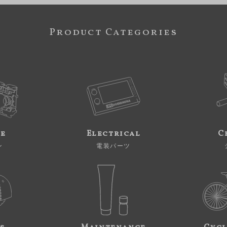
Product Categories
ne
Electrical
C
ン
電装パーツ