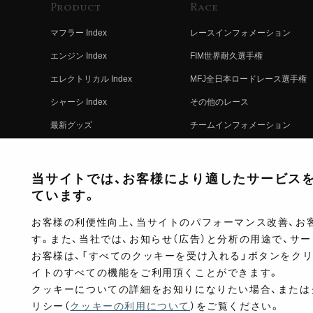
Product
Race
マフラー Index
レースインフォメーション
エンジン Index
FIM世界耐久選手権
エレクトリカル Index
MFJ全日本ロードレース選手権
シャーシ Index
その他のレース
最新グッズ
チームインフォメーション
キットパーツ
レースの歴史
コンプリート
レースムービー
当サイトでは、お客様により適したサービスを提
ています。
お客様の利便性向上、当サイトのパフォーマンス改善、お
す。また、当社では、お知らせ（広告）と分析の用途で、サ
お客様は、「すべてのクッキーを受け入れる」ボタンをク
イトのすべての機能をご利用頂くことができます。
クッキーについての詳細をお知りになりたい場合、または
リシー（
クッキーの利用について
）をご覧ください。