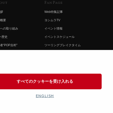
out
Fan Page
拶
Web特集記事
概要
ヨシムラTV
への取り組み
イベント情報
・歴史
イベントスケジュール
者“POP吉村”
ツーリングブレイクタイム
ムラ グループ
壁紙
会社募集
製品ポスター
情報
イバシーポリシー
すべてのクッキーを受け入れる
協力
ENGLISH