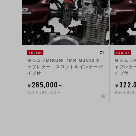
Z1
ENGINE
ENGINE
ヨシムラMIKUNI TMR-MJN32キ
ヨシムラMI
ャブレター スロットルインナーパ
ャブレタ
イプ付
イプ付
265,000
322,
￥
〜
￥
税込￥291,500〜
税込￥354,