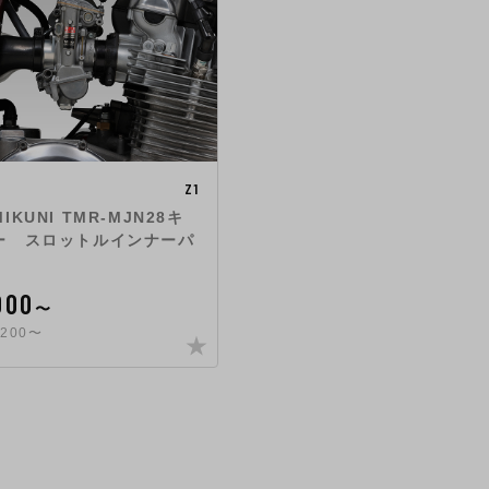
Z1
KUNI TMR-MJN28キ
ー スロットルインナーパ
000
〜
200〜