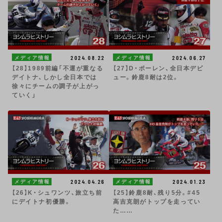
2024.08.22
2024.06.27
メディア情報
メディア情報
【28】1989前編「不運が重なる
【27】D・ポーレン、全日本デビ
デイトナ、しかし全日本では
ュー。鈴鹿8耐は2位。
徐々にチームの調子が上がっ
ていく」
2024.04.26
2024.01.23
メディア情報
メディア情報
【26】K・シュワンツ、旅立ち前
【25】鈴鹿8耐、残り5分。#45
にデイトナ初優勝。
高吉克朗がトップを走ってい
た……