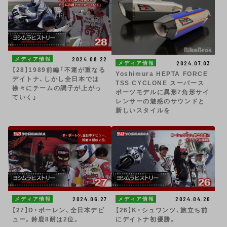
2024.08.22
メディア情報
2024.07.03
メディア情報
【28】1989前編「不運が重なる
Yoshimura HEPTA FORCE
デイトナ、しかし全日本では
TSS CYCLONE スーパース
徐々にチームの調子が上がっ
ポーツモデルに異形7角形サイ
ていく」
レンサーの魅惑のサウンドと
新しいスタイルを
2024.06.27
2024.04.26
メディア情報
メディア情報
【27】D・ポーレン、全日本デビ
【26】K・シュワンツ、旅立ち前
ュー。鈴鹿8耐は2位。
にデイトナ初優勝。