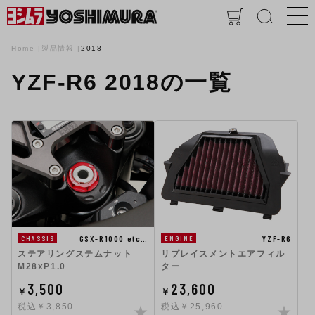
Home
製品情報
2018
YZF-R6 2018の一覧
GSX-R1000 etc…
YZF-R6
CHASSIS
ENGINE
ステアリングステムナット
リプレイスメントエアフィル
M28xP1.0
ター
3,500
23,600
￥
￥
税込￥3,850
税込￥25,960