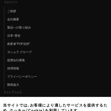
About
ご挨拶
会社概要
製品への取り組み
沿革・歴史
創業者“POP吉村”
ヨシムラ グループ
提携会社募集
採用情報
プライバシーポリシー
開発協力
Fan Page
Web特集記事
当サイトでは、お客様により適したサービスを提供するた
ヨシムラTV
め、クッキー（Cookie）を利用しています。