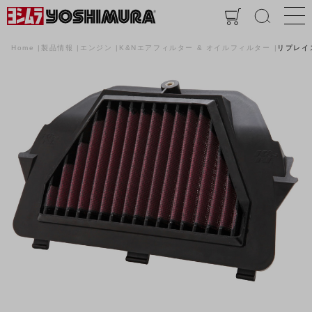
Home
製品情報
エンジン
K&Nエアフィルター & オイルフィルター
リプレイ