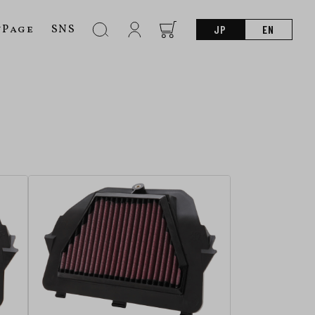
nPage
SNS
JP
EN