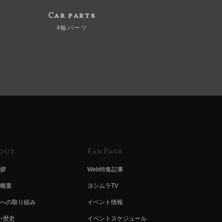
Car parts
4輪パーツ
out
Fan Page
拶
Web特集記事
概要
ヨシムラTV
への取り組み
イベント情報
・歴史
イベントスケジュール