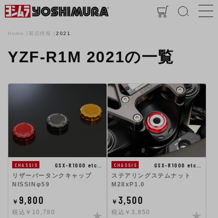
Home
製品情報
2021
YZF-R1M 2021の一覧
GSX-R1000 etc…
GSX-R1000 etc…
CHASSIS
CHASSIS
ステアリングステムナット
リザーバータンクキャップ
M28xP1.0
NISSINφ59
9,800
3,500
￥
￥
税込￥10,780
税込￥3,850